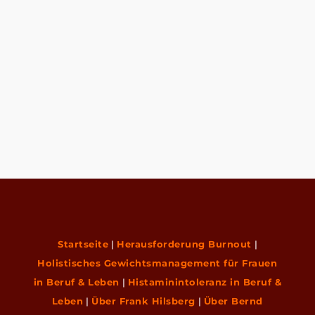
Lorem ipsum dolor sit amet, consectetur
adipiscing elit, sed do eiusmod tempor
incididunt ut labore et dolore magna...
Startseite
|
Herausforderung Burnout
|
Holistisches Gewichtsmanagement für Frauen
in Beruf & Leben
|
Histaminintoleranz in Beruf &
Leben
|
Über Frank Hilsberg
|
Über Bernd