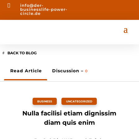

info@der-
businesslife-power-
circle.de
BACK TO BLOG
Read Article
Discussion –
0
BUSINESS
,
UNCATEGORIZED
Nulla facilisi etiam dignissim
diam quis enim